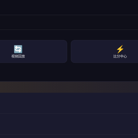
🔄
⚡
视频回放
比分中心