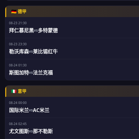
和百万球迷一起嗨聊实时比分，畅谈足坛热点
🇩🇪 德甲
立即下载APP
观看直播
08-23 21:30
拜仁慕尼黑
多特蒙德
vs
08-23 23:30
勒沃库森
莱比锡红牛
vs
08-24 01:30
斯图加特
法兰克福
vs
🇮🇹 意甲
08-24 00:00
国际米兰
AC米兰
vs
08-24 02:45
尤文图斯
那不勒斯
vs