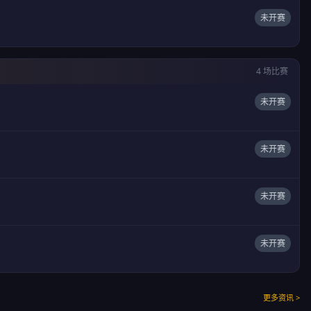
未开赛
4 场比赛
未开赛
未开赛
未开赛
未开赛
更多资讯 >